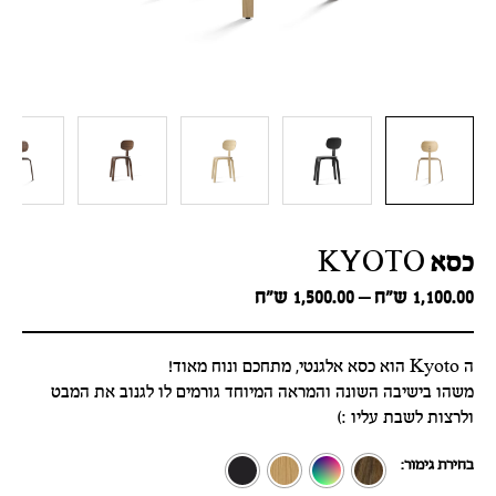
כסא KYOTO
Price
1,100.00
ש״ח
–
1,500.00
ש״ח
range:
1,100.00 ש״ח
through
ה Kyoto הוא כסא אלגנטי, מתחכם ונוח מאוד!
1,500.00 ש״ח
משהו בישיבה השונה והמראה המיוחד גורמים לו לגנוב את המבט
ולרצות לשבת עליו :)
בחירת גימור: