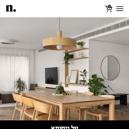
0
על ניחותא