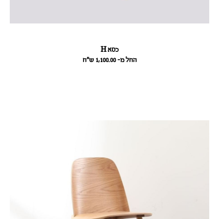
כסא H
החל מ- 1,100.00
ש״ח