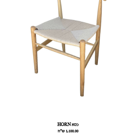
כסא HORN
1,100.00
ש״ח