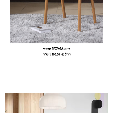
כסא NOMA מרופד
החל מ- 1,500.00
ש״ח