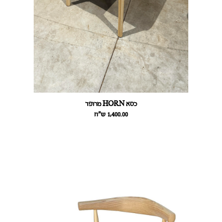
כסא HORN מרופד
1,400.00
ש״ח