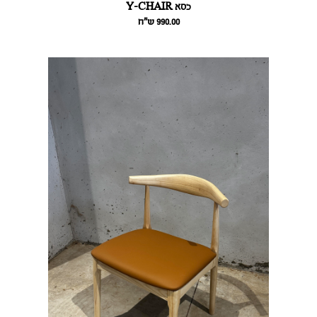
כסא Y-CHAIR
990.00
ש״ח