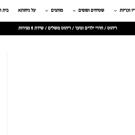
ז וכריות
שטיחים ופופים
מותגים
על ניחותא
בית 
ריהוט
/
חדרי ילדים ונוער
/
ריהוט משלים
/ שידת 6 מגירות