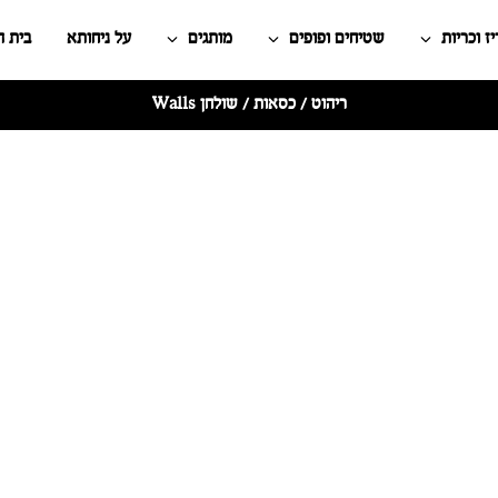
ז וכריות
שטיחים ופופים
מותגים
על ניחותא
בית 
ריהוט
/
כסאות
/ שולחן Walls