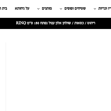
ז וכריות
שטיחים ופופים
מותגים
על ניחותא
בית 
ריהוט
/
כסאות
/ שולחן אלון עגול נפתח 150 ס"מ RING