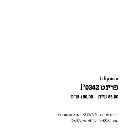
Lilipinso
פרינט P0342
Price
85.00
ש״ח
–
180.00
ש״ח
range:
85.00 ש״ח
through
פרינט מסדרת SUNNY בגודל 30/40 ס"מ
180.00 ש״ח
מועד אספקה: עד 45 ימי עסקים