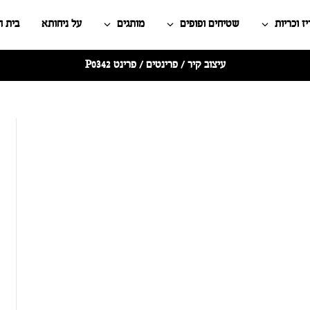
ז וכריות
שטיחים ופופים
מותגים
על ניחותא
בית 
עיצוב קיר
/
פרינטים
/ פרינט P0342