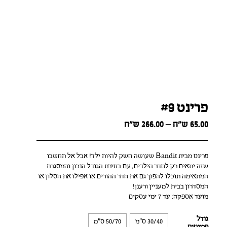
פרינט #9
Price
65.00
ש״ח
–
266.00
ש״ח
range:
65.00 ש״ח
through
פרינט מבית Bandit שעושה חשק להיות ילד! אבל אל תחשבו
266.00 ש״ח
שזה יתאים רק לחדר הילדים, עם בחירת הגודל הנכון והמסגרת
המתאימה תוכלו להפוך גם את חדר ההורים או אפילו את הסלון או
המסדרון בבית למעניין ורענן!
מועד אספקה: עד 7 ימי עסקים
גודל
30/40 ס"מ
50/70 ס"מ
פרינטים