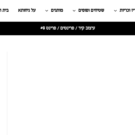
ז וכריות
שטיחים ופופים
מותגים
על ניחותא
בית 
עיצוב קיר
/
פרינטים
/ פרינט #9