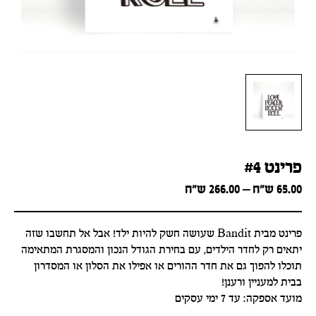
פרינט #4
Price
65.00
ש״ח
–
266.00
ש״ח
range:
65.00 ש״ח
through
פרינט מבית Bandit שעושה חשק להיות ילד! אבל אל תחשבו שזה
266.00 ש״ח
יתאים רק לחדר הילדים, עם בחירת הגודל הנכון והמסגרת המתאימה
תוכלו להפוך גם את חדר ההורים או אפילו את הסלון או המסדרון
בבית למעניין ורענן!
מועד אספקה: עד 7 ימי עסקים