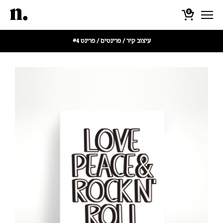
0
עיצוב קיר
/
פרינטים
/ פרינט #4