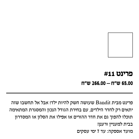
פרינט #11
Price
65.00
ש״ח
–
266.00
ש״ח
range:
65.00 ש״ח
through
פרינט מבית Bandit שעושה חשק להיות ילד! אבל אל תחשבו שזה
266.00 ש״ח
יתאים רק לחדר הילדים, עם בחירת הגודל הנכון והמסגרת המתאימה
תוכלו להפוך גם את חדר ההורים או אפילו את הסלון או המסדרון
בבית למעניין ורענן!
מועד אספקה: עד 7 ימי עסקים