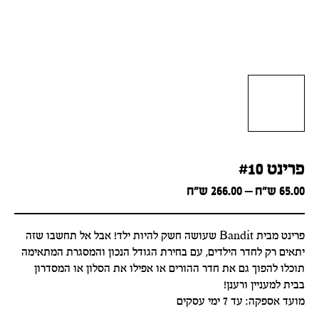
פרינט #10
Price
65.00
ש״ח
–
266.00
ש״ח
range:
65.00 ש״ח
through
פרינט מבית Bandit שעושה חשק להיות ילד! אבל אל תחשבו שזה
266.00 ש״ח
יתאים רק לחדר הילדים, עם בחירת הגודל הנכון והמסגרת המתאימה
תוכלו להפוך גם את חדר ההורים או אפילו את הסלון או המסדרון
בבית למעניין ורענן!
מועד אספקה: עד 7 ימי עסקים