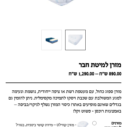
מזרן למיטת חבר
Price
890.00
ש״ח
–
1,290.00
ש״ח
range:
890.00 ש״ח
through
מזרן ספוג כחול, עם מעטפת רשת או ציפה ייחודית, נושמת ונעימה
1,290.00 ש״ח
למגע המשולבת עם שכבת ויסקו לתמיכה מקסימלית. ניתן להזמין גם
בגדלים שאינם מופיעים באתר! כיסוי המזרן נשלף לניקוי/כביסה –
באמצעות רוכסן - פשוט וקל!
מזרנים
-
מזרן קווילט – מידת קושי בינונית, בגודל