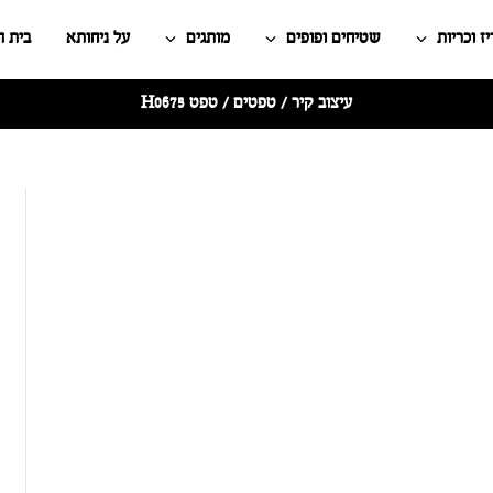
ז וכריות
שטיחים ופופים
מותגים
על ניחותא
בית 
עיצוב קיר
/
טפטים
/ טפט H0675