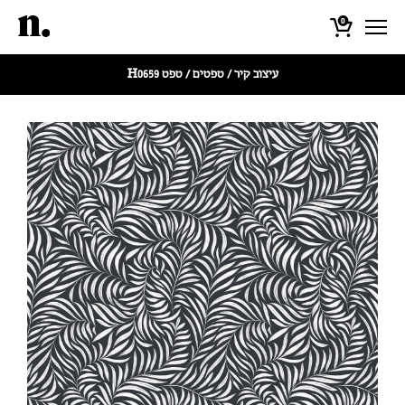
0
עיצוב קיר
/
טפטים
/ טפט H0659