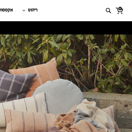
0
ריהוט
אקססורי