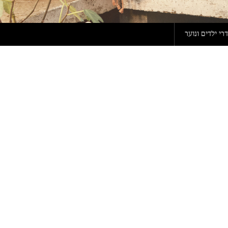
י ילדים ונוער