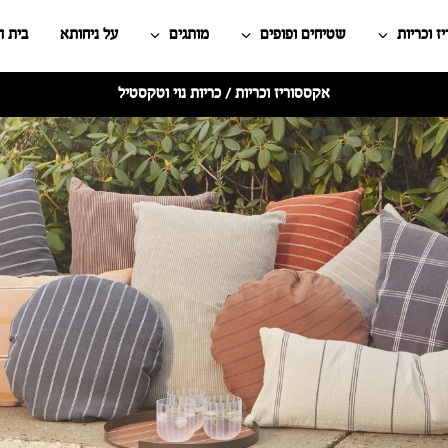
ז וכריות
שטיחים ופופים
מותגים
על ניחותא
בית 
אקססוריז וכריות
/ כריות נוי וטקסטיל