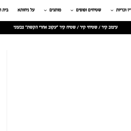
ז וכריות
שטיחים ופופים
מותגים
על ניחותא
בית 
עיצוב קיר
/
שטיחי קיר
/ שטיח קיר "עקוב אחרי הקשת" צבעוני